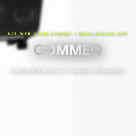
B2B WEB DEVELOPMENT / WHOLESALES APP
COMMEQ
Custom B2B Ho.Re.Ca E-Commerce Ecosystem