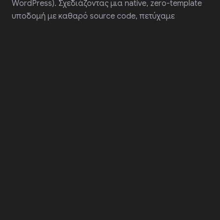
WordPress). Σχεδιάζοντας μια native, zero-template
υποδομή με καθαρό source code, πετύχαμε
απόλυτο score (
100%
) στα
Core Web Vitals
της
Google, εκμηδενίζοντας το First Contentful Paint
(FCP) και το Interaction to Next Paint (INP). Το
αποτέλεσμα είναι μια ακαριαία, zero-latency
εμπειρία χρήστη που μεγιστοποιεί το conversion rate
funnel.
Παράλληλα, η MarTech στρατηγική μας στο project
case study επαναπροσδιόρισε τα δεδομένα του
brand, εισάγοντας προηγμένες τεχνικές
Generative
Engine Optimization (GEO)
. Μέσω βαθιάς
σημασιολογικής χαρτογράφησης (
Semantic
Mapping
) και της υλοποίησης custom JSON-LD
Schema Markups, μετατρέψαμε την πληροφορία της
επιχείρησης σε αναγνωρίσιμες ψηφιακές οντότητες
(
Semantic Entities
).