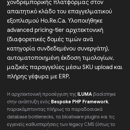
χονδρεμπορικής πλατφόρμας στον
απαιτητικό κλάδο του επαγγελματικού
εξοπλισμού Ho.Re.Ca. Υλοποιήθηκε
advanced pricing-tier αρχιτεκτονική
(διαφορετικές δομές τιμών ανά
COOKIES: Η ΔΙΚΉ ΜΑΣ ΣΥΝΤΑΓΉ ΓΙΑ
κατηγορία συνδεδεμένου συνεργάτη),
ΕΠΙΤΥΧΊΑ.
Χρησιμοποιούμε cookies για να «φωτίσουμε» τις προτιμήσεις
αυτοματοποιημένη έκδοση τιμολογίων,
σας και να κάνουμε το site μας να λειτουργεί άψογα.
μαζικές παραγγελίες μέσω SKU upload και
Υπόσχεση: Είναι πολύ πιο ελαφριά από τα κανονικά!
Για να σας προσφέρουμε μια high-performance εμπειρία,
πλήρης γέφυρα με ERP.
χρειαζόμαστε μερικά δεδομένα. Είναι ο τρόπος μας να κάνουμε το
browsing σας λίγο πιο... Iluma.
Privacy Policy
Η αρχιτεκτονική προσέγγιση της
ILUMA
βασίστηκε
ΔΕΣ ΤΗ ΣΥΝΤΑΓΉ...
στην ανάπτυξη ενός
Bespoke PHP Framework
,
παρακάμπτοντας πλήρως τα παραδοσιακά
ΕΊΜΑΙ ΣΕ ΔΊΑΙΤΑ.
database bottlenecks, τα bloatware plugins και τις
ΦΆΕ ΤΑ COOKIES!
εγγενείς καθυστερήσεις των legacy CMS (όπως το