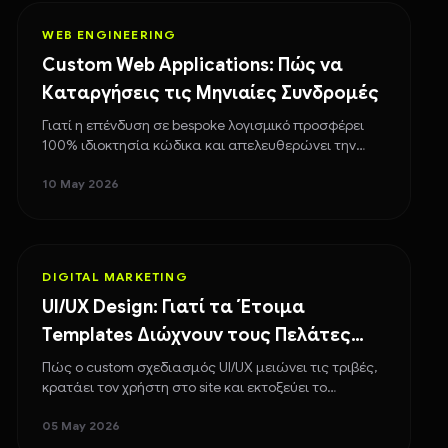
WEB ENGINEERING
Custom Web Applications: Πώς να
Καταργήσεις τις Μηνιαίες Συνδρομές
Γιατί η επένδυση σε bespoke λογισμικό προσφέρει
100% ιδιοκτησία κώδικα και απελευθερώνει την
επιχείρησή σου από τα μόνιμα πάγια του SaaS.
10 May 2026
DIGITAL MARKETING
UI/UX Design: Γιατί τα Έτοιμα
Templates Διώχνουν τους Πελάτες
σου
Πώς ο custom σχεδιασμός UI/UX μειώνει τις τριβές,
κρατάει τον χρήστη στο site και εκτοξεύει το
Conversion Rate της επιχείρησής σου.
05 May 2026