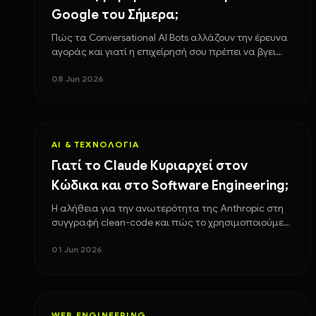
Google του Σήμερα;
Πώς τα Conversational AI Bots αλλάζουν την έρευνα
αγοράς και γιατί η επιχείρησή σου πρέπει να βγει
άμεσα από τα παραδοσιακά SEO στερεότυπα.
08 Jun 2026
AI & ΤΕΧΝΟΛΟΓΊΑ
Γιατί το Claude Κυριαρχεί στον
Κώδικα και στο Software Engineering;
Η αλήθεια για την ανωτερότητα της Anthropic στη
συγγραφή clean-code και πώς το χρησιμοποιούμε
για sub-second web εφαρμογές.
01 Jun 2026
WEB ENGINEERING