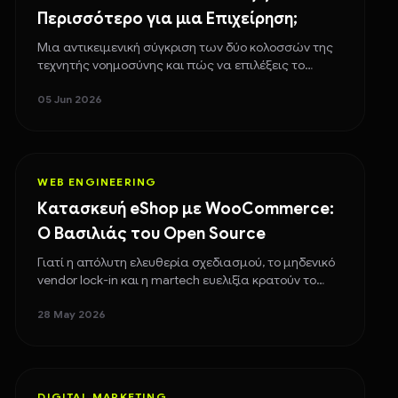
Περισσότερο για μια Επιχείρηση;
Μια αντικειμενική σύγκριση των δύο κολοσσών της
τεχνητής νοημοσύνης και πώς να επιλέξεις το
κατάλληλο εργαλείο για το δικό σου workflow.
05 Jun 2026
WEB ENGINEERING
Κατασκευή eShop με WooCommerce:
Ο Βασιλιάς του Open Source
Γιατί η απόλυτη ελευθερία σχεδιασμού, το μηδενικό
vendor lock-in και η martech ευελιξία κρατούν το
WooCommerce στην κορυφή του e-commerce.
28 May 2026
DIGITAL MARKETING