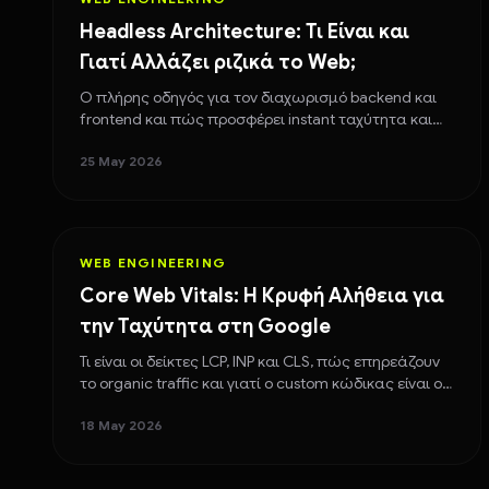
Headless Architecture: Τι Είναι και
Γιατί Αλλάζει ριζικά το Web;
Ο πλήρης οδηγός για τον διαχωρισμό backend και
frontend και πώς προσφέρει instant ταχύτητα και
απόλυτη προστασία από hackers.
25 May 2026
WEB ENGINEERING
Core Web Vitals: Η Κρυφή Αλήθεια για
την Ταχύτητα στη Google
Τι είναι οι δείκτες LCP, INP και CLS, πώς επηρεάζουν
το organic traffic και γιατί ο custom κώδικας είναι ο
μόνος δρόμος για το 100/100.
18 May 2026