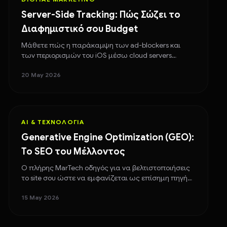
Server-Side Tracking: Πώς Σώζει το
Διαφημιστικό σου Budget
Μάθετε πώς η παράκαμψη των ad-blockers και
των περιορισμών του iOS μέσω cloud servers
εξασφαλίζει 100% ακρίβεια στα Google & Meta Ads.
20 May 2026
AI & ΤΕΧΝΟΛΟΓΊΑ
Generative Engine Optimization (GEO):
Το SEO του Μέλλοντος
Ο πλήρης MarTech οδηγός για να βελτιστοποιήσεις
το site σου ώστε να εμφανίζεται ως επίσημη πηγή
απαντήσεων στα AI Chatbots.
15 May 2026