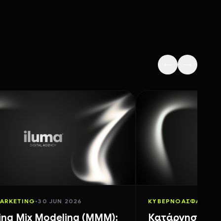
←
→
MARKETING
•
30 JUN 2026
ΚΥΒΕΡΝΟΑΣΦΆΛΕΙΑ
•
ing Mix Modeling (MMM):
Κατάργηση των