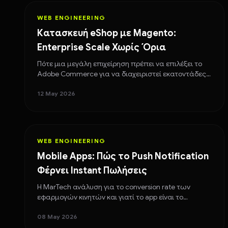
WEB ENGINEERING
Κατασκευή eShop με Magento:
Enterprise Scale Χωρίς Όρια
Πότε μια μεγάλη επιχείρηση πρέπει να επιλέξει το
Adobe Commerce για να διαχειριστεί εκατοντάδες
χιλιάδες προϊόντα και σύνθετα B2B κανάλια.
12 May 2026
WEB ENGINEERING
Mobile Apps: Πώς το Push Notification
Φέρνει Instant Πωλήσεις
Η MarTech ανάλυση για το conversion rate των
εφαρμογών κινητών και γιατί το app είναι το
απόλυσο εργαλείο για Retention & Loyalty.
08 May 2026