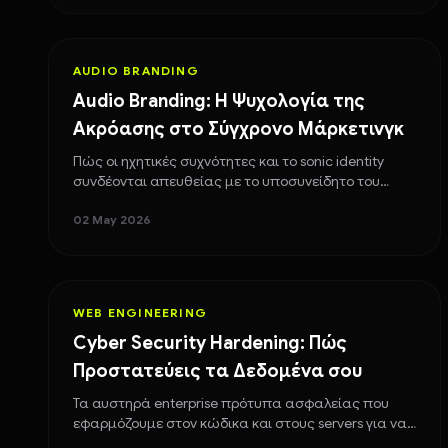
AUDIO BRANDING
Audio Branding: Η Ψυχολογία της
Ακρόασης στο Σύγχρονο Μάρκετινγκ
Πώς οι ηχητικές συχνότητες και το sonic identity
συνδέονται απευθείας με το υποσυνείδητο του
καταναλωτή, χτίζοντας μόνιμο brand recall.
02 May 2026
WEB ENGINEERING
Cyber Security Hardening: Πώς
Προστατεύεις τα Δεδομένα σου
Τα αυστηρά enterprise πρότυπα ασφαλείας που
εφαρμόζουμε στον κώδικα και στους servers για να
θωρακίσουμε το site σου από κυβερνοεπιθέσεις.