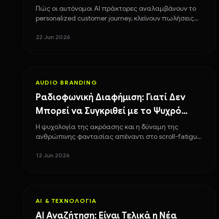
Αυτόνομες Πωλήσεις
Πώς οι αυτόνομοι AI πράκτορες αναλαμβάνουν το
personalized customer journey, κλείνουν πωλήσεις
real-time και μειώνουν το customer service load.
22 Jun 2026
AUDIO BRANDING
Ραδιοφωνική Διαφήμιση: Γιατί Δεν
Μπορεί να Συγκριθεί με το Ψυχρό
Google & Meta;
Η ψυχολογία της ακρόασης και η δύναμη της
ανθρώπινης φαντασίας απέναντι στο scroll-fatigue
των social media διαφημίσεων.
12 Jun 2026
AI & ΤΕΧΝΟΛΟΓΊΑ
AI Αναζήτηση: Είναι Τελικά η Νέα