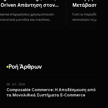
-Driven Απάντηση στον
Μετάβαση σε 
 του Tracking
Architecture 
erprise επιχειρήσεις χρησιμοποιούν
Γιατί οι παραδοσιακο
Ασφάλεια
ατιστικά μοντέλα και machine
αποτελούν τη μεγαλύτ
α να μετρήσουν το cross-channel ROI
πώς το WebAuthn stand
ies.
επιθέσεις phishing.
Ροή Άρθρων
06 Jul 2026
Composable Commerce: Η Αποδέσμευση από
τα Μονολιθικά Συστήματα E-Commerce