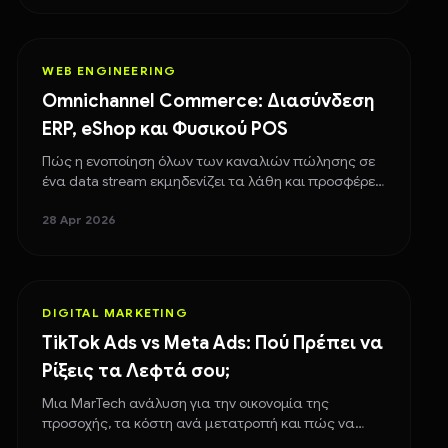
WEB ENGINEERING
Omnichannel Commerce: Διασύνδεση
ERP, eShop και Φυσικού POS
Πώς η ενοποίηση όλων των καναλιών πώλησης σε
ένα data stream εκμηδενίζει τα λάθη και προσφέρει
unified εμπειρία στον πελάτη.
28 Apr 2026
DIGITAL MARKETING
TikTok Ads vs Meta Ads: Πού Πρέπει να
Ρίξεις τα Λεφτά σου;
Μια MarTech ανάλυση για την οικονομία της
προσοχής, τα κόστη ανά μετατροπή και πώς να
επιλέξεις το σωστό κανάλι για μέγιστο ROAS.