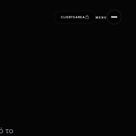
CLIENTS
AREA
MENU
ό το