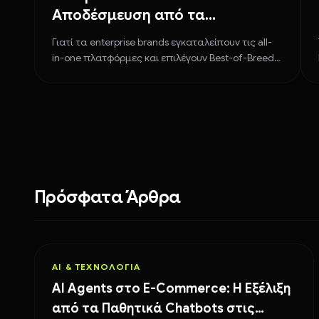
Αποδέσμευση από τα
Μονολιθικά Συστήματα E-
Γιατί τα enterprise brands εγκαταλείπουν τις all-
Commerce
in-one πλατφόρμες και επιλέγουν Best-of-Breed
microservices για απόλυτο scale και ευελιξία.
Πρόσφατα Άρθρα
AI & ΤΕΧΝΟΛΟΓΊΑ
AI Agents στο E-Commerce: Η Εξέλιξη
από τα Παθητικά Chatbots στις