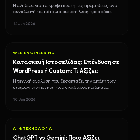
Η αλήθεια για τα κρυφά κόστη, τις προμήθειες ανά
συναλλαγή και πότε μια custom λύση προσφέρει
μεγαλύτερο ROI στην επιχείρησή σου.
14 Jun 2026
WEB ENGINEERING
Κατασκευή Ιστοσελίδας: Επένδυση σε
WordPress ή Custom; Τι Αξίζει;
Η τεχνική ανάλυση που ξεσκεπάζει την απάτη των
έτοιμων themes και πώς ο καθαρός κώδικας
προστατεύει το digital μέλλον σου.
10 Jun 2026
AI & ΤΕΧΝΟΛΟΓΊΑ
ChatGPT vs Gemini: Ποιο Αξίζει