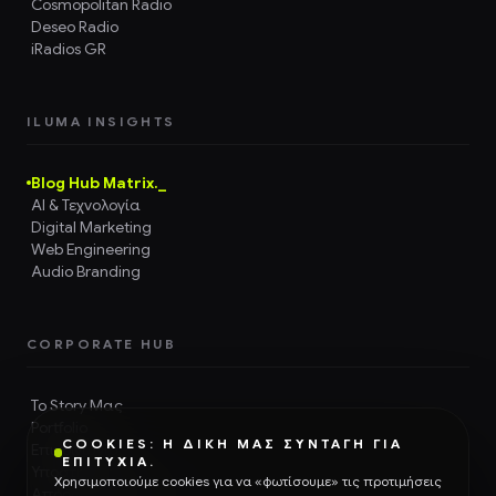
Cosmopolitan Radio
Deseo Radio
iRadios GR
ILUMA INSIGHTS
Blog Hub Matrix._
AI & Τεχνολογία
Digital Marketing
Web Engineering
Audio Branding
CORPORATE HUB
Το Story Μας
Portfolio
COOKIES: Η ΔΙΚΉ ΜΑΣ ΣΥΝΤΑΓΉ ΓΙΑ
Επικοινωνία
ΕΠΙΤΥΧΊΑ.
Υποστήριξη
Χρησιμοποιούμε cookies για να «φωτίσουμε» τις προτιμήσεις
Απόρρητο & GDPR