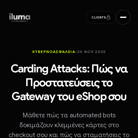
ILUMA digital agency
CLIENTS
ΚΥΒΕΡΝΟΑΣΦΆΛΕΙΑ
•
20 NOV 2025
Carding Attacks: Πώς να
Προστατεύσεις το
Gateway του eShop σου
Μάθετε πώς τα automated bots
δοκιμάζουν κλεμμένες κάρτες στο
checkout σου και πώς να σταματήσεις το