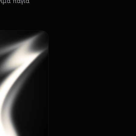
νιμα πάγια