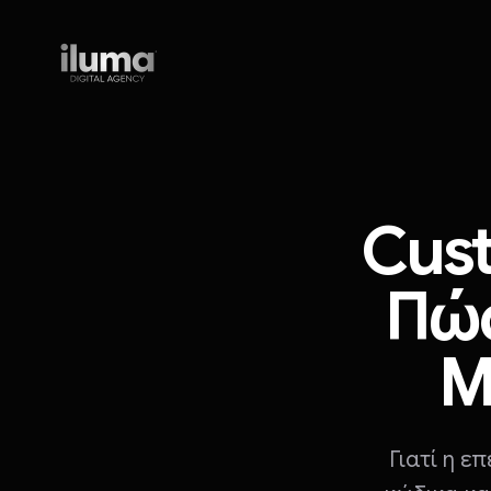
ILUMA digital agency
Cust
Πώς
Μ
Γιατί η ε