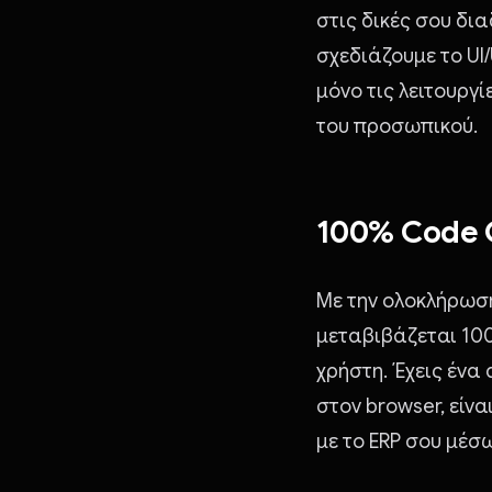
στις δικές σου δι
σχεδιάζουμε το UI
μόνο τις λειτουργ
του προσωπικού.
100% Code 
Με την ολοκλήρωση
μεταβιβάζεται 100
χρήστη. Έχεις ένα
στον browser, είνα
με το ERP σου μέσω