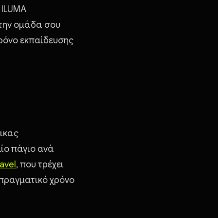
ν ILUMA
στην ομάδα σου
χρόνο εκπαίδευσης
δικας
αίο πάγιο ανά
avel
, που τρέχει
ε πραγματικό χρόνο