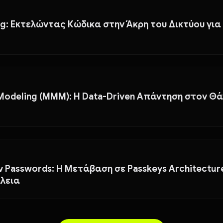
g: Εκτελώντας Κώδικα στην Άκρη του Δικτύου για
 Modeling (MMM): Η Data-Driven Απάντηση στον Θ
 Passwords: Η Μετάβαση σε Passkeys Architectur
λεια