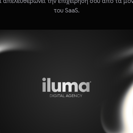
ι απελευθερώνει την επιχείρησή σου από τα μό
του SaaS.