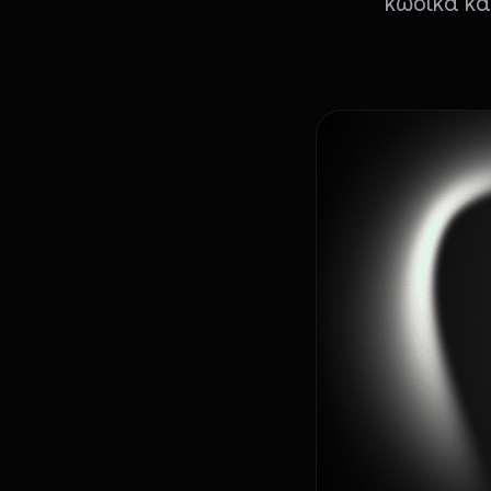
κώδικα κα