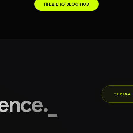
ΠΊΣΩ ΣΤΟ BLOG HUB
lence._
ΞΕΚΙΝΑ