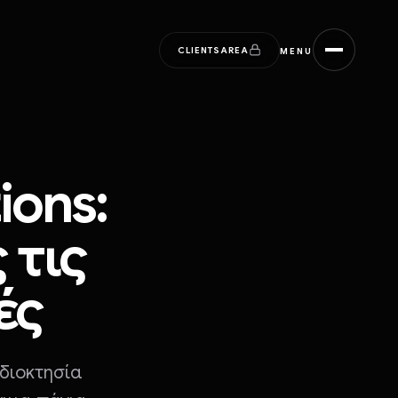
CLIENTS
AREA
MENU
ions:
 τις
ές
ιδιοκτησία