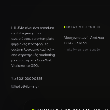
CREATIVE STUDIO
Η ILUMA είναι ένα premium
digital agency
που
Μοσχονησίων 1, Αιγάλεω
αναπτύσσει zero-template
12242, Ελλάδα
ψηφιακές πλατφόρμες,
custom λογισμικό και high-
→ Πλοήγηση στο Studio
end στρατηγικές marketing
με έμφαση στα Core Web
Vitals και το GEO.
+302103000825
hello@iluma.gr
COOKIES: Η ΔΙΚΉ ΜΑΣ ΣΥΝΤΑΓΉ ΓΙΑ