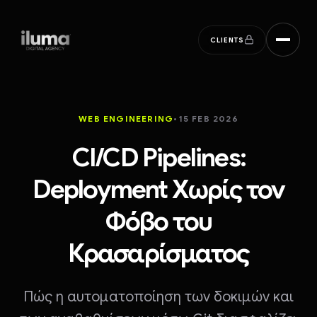
ILUMA digital agency
CLIENTS
WEB ENGINEERING
•
15 FEB 2026
CI/CD Pipelines:
Deployment Χωρίς τον
Φόβο του
Κρασαρίσματος
Πώς η αυτοματοποίηση των δοκιμών και