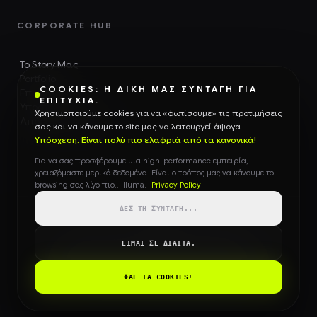
CORPORATE HUB
Το Story Μας
Portfolio
COOKIES: Η ΔΙΚΉ ΜΑΣ ΣΥΝΤΑΓΉ ΓΙΑ
Επικοινωνία
ΕΠΙΤΥΧΊΑ.
Υποστήριξη
Χρησιμοποιούμε cookies για να «φωτίσουμε» τις προτιμήσεις
Απόρρητο & GDPR
σας και να κάνουμε το site μας να λειτουργεί άψογα.
Υπόσχεση: Είναι πολύ πιο ελαφριά από τα κανονικά!
Για να σας προσφέρουμε μια high-performance εμπειρία,
χρειαζόμαστε μερικά δεδομένα. Είναι ο τρόπος μας να κάνουμε το
browsing σας λίγο πιο... Iluma.
Privacy Policy
ΔΕΣ ΤΗ ΣΥΝΤΑΓΉ...
ILUMA DIGITAL Ο.Ε. — ELGEMI:
186406203000
ΕΊΜΑΙ ΣΕ ΔΊΑΙΤΑ.
ILUMA Digital Agency on Partnely
© 2026 ILUMA DIGITAL AGENCY. ALL RIGHTS RESERVED.
ΦΆΕ ΤΑ COOKIES!
GDPR COMPLIANT
FIRST-PARTY DATA SECURE